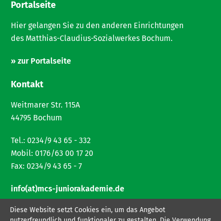
Portalseite
Hier gelangen Sie zu den anderen Einrichtungen
des Matthias-Claudius-Sozialwerkes Bochum.
» zur Portalseite
Kontakt
Weitmarer Str. 115A
44795 Bochum
Tel.: 0234/9 43 65 - 332
Mobil: 0176/63 00 17 20
Fax: 0234/9 43 65 - 7
info(at)mcs-juniorakademie.de
Diese Website setzt Cookies ein, um das Angebot
» Impressum
nutzerfreundlich und funktionaler zu gestalten. Die Verwendung